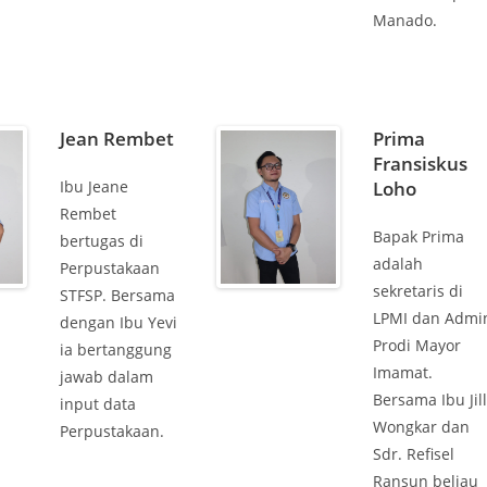
Manado.
Jean Rembet
Prima
Fransiskus
Ibu Jeane
Loho
Rembet
Bapak Prima
bertugas di
adalah
Perpustakaan
sekretaris di
STFSP. Bersama
LPMI dan Admi
dengan Ibu Yevi
Prodi Mayor
ia bertanggung
Imamat.
jawab dalam
Bersama Ibu Jill
input data
Wongkar dan
Perpustakaan.
Sdr. Refisel
Ransun beliau