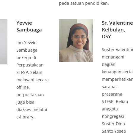
pada satuan pendidikan.
Yevvie
Sr. Valentin
Sambuaga
Kelbulan,
DSY
Ibu Yevvie
Suster Valentin
Sambuaga
menangani
bekerja di
bagian
Perpustakaan
keuangan serta
STFSP. Selain
memperhatika
melayani secara
sarana-
offline,
prasarana
perpustakaan
STFSP. Beliau
juga bisa
anggota
diakses melalui
Kongregasi
e-library.
Suster Dina
Santo Yosep