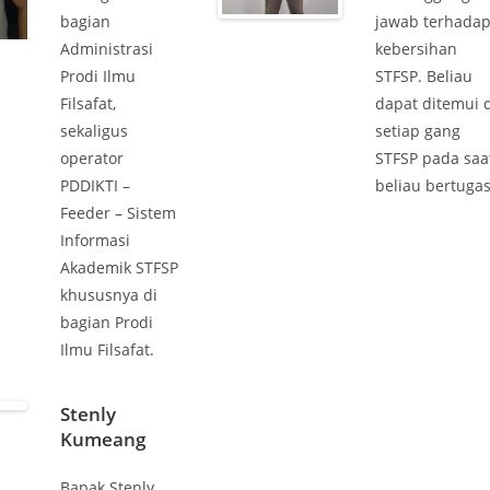
bagian
jawab terhada
Administrasi
kebersihan
Prodi Ilmu
STFSP. Beliau
Filsafat,
dapat ditemui 
sekaligus
setiap gang
operator
STFSP pada saa
PDDIKTI –
beliau bertugas
Feeder – Sistem
Informasi
Akademik STFSP
khususnya di
bagian Prodi
Ilmu Filsafat.
Stenly
Kumeang
Bapak Stenly