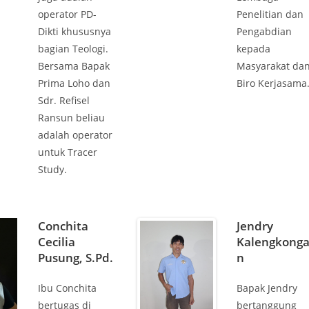
operator PD-
Penelitian dan
Dikti khususnya
Pengabdian
bagian Teologi.
kepada
Bersama Bapak
Masyarakat da
Prima Loho dan
Biro Kerjasama
Sdr. Refisel
Ransun beliau
adalah operator
untuk Tracer
Study.
Conchita
Jendry
Cecilia
Kalengkong
Pusung, S.Pd.
n
Ibu Conchita
Bapak Jendry
bertugas di
bertanggung