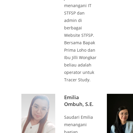
menangani IT
STFSP dan
admin di
berbagai
Website STFSP.
Bersama Bapak
Prima Loho dan
Ibu Jilli Wongkar
beliau adalah
operator untuk
Tracer Study.
Emilia
Ombuh, S.E.
Saudari Emilia
menangani
bagian