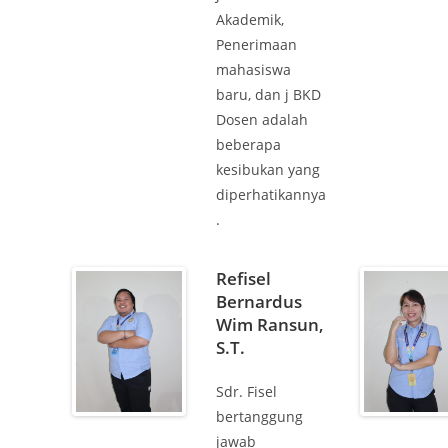
Akademik,
Penerimaan
mahasiswa
baru, dan j BKD
Dosen adalah
beberapa
kesibukan yang
diperhatikannya
.
Refisel
Bernardus
Wim Ransun,
S.T.
Sdr. Fisel
bertanggung
jawab