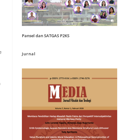
e
Pansel dan SATGAS P2KS
e
Jurnal
n