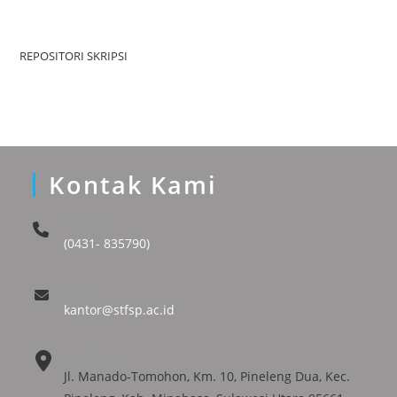
REPOSITORI SKRIPSI
Kontak Kami
Phone
(0431- 835790)
Email
kantor@stfsp.ac.id
Address
Jl. Manado-Tomohon, Km. 10, Pineleng Dua, Kec.