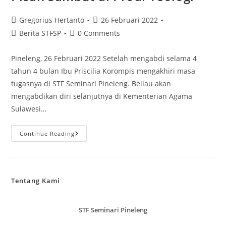
Post
Post
Gregorius Hertanto
26 Februari 2022
author:
published:
Post
Post
Berita STFSP
0 Comments
category:
comments:
Pineleng, 26 Februari 2022 Setelah mengabdi selama 4
tahun 4 bulan Ibu Priscilia Korompis mengakhiri masa
tugasnya di STF Seminari Pineleng. Beliau akan
mengabdikan diri selanjutnya di Kementerian Agama
Sulawesi…
Pisah
Continue Reading
Sambut
Di
Prodi
Teologi
Tentang Kami
STF Seminari Pineleng