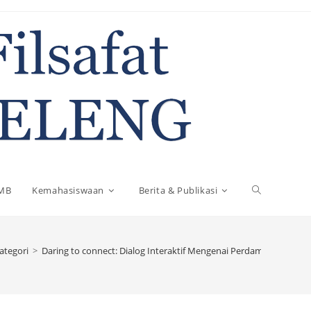
Toggle
MB
Kemahasiswaan
Berita & Publikasi
website
ategori
>
Daring to connect: Dialog Interaktif Mengenai Perdamaian
search