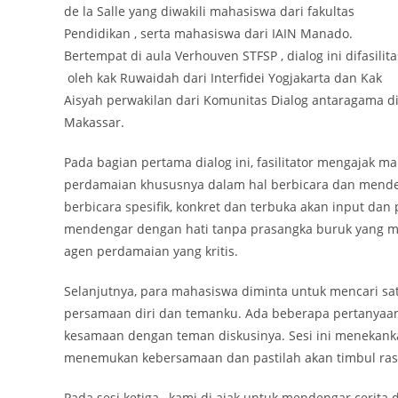
de la Salle yang diwakili mahasiswa dari fakultas
Pendidikan , serta mahasiswa dari IAIN Manado.
Bertempat di aula Verhouven STFSP , dialog ini difasilita
oleh kak Ruwaidah dari Interfidei Yogjakarta dan Kak
Aisyah perwakilan dari Komunitas Dialog antaragama d
Makassar.
Pada bagian pertama dialog ini, fasilitator mengaj
perdamaian khususnya dalam hal berbicara dan mende
berbicara spesifik, konkret dan terbuka akan input d
mendengar dengan hati tanpa prasangka buruk yang meng
agen perdamaian yang kritis.
Selanjutnya, para mahasiswa diminta untuk mencari sa
persamaan diri dan temanku. Ada beberapa pertanya
kesamaan dengan teman diskusinya. Sesi ini menekank
menemukan kebersamaan dan pastilah akan timbul ra
Pada sesi ketiga , kami di ajak untuk mendengar cerita