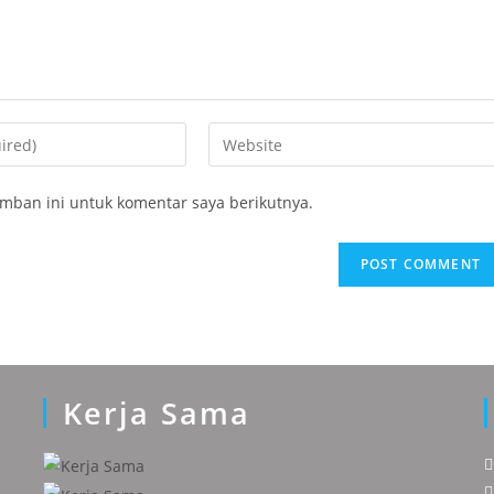
Enter
your
website
mban ini untuk komentar saya berikutnya.
URL
(optional)
Kerja Sama