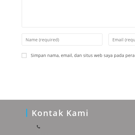
Enter
Enter
your
your
name
email
Simpan nama, email, dan situs web saya pada pera
or
address
username
to
to
comment
comment
Kontak Kami
Phone