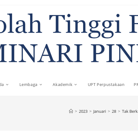
da
Lembaga
Akademik
UPT Perpustakaan
P
>
2023
>
Januari
>
28
>
Tak Berk