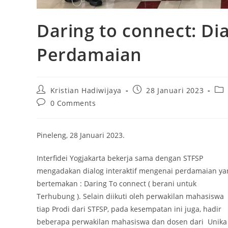
Daring to connect: Di
Perdamaian
Post
Post
Pos
Kristian Hadiwijaya
28 Januari 2023
author:
published:
cat
Post
0 Comments
comments:
Pineleng, 28 Januari 2023.
Interfidei Yogjakarta bekerja sama dengan STFSP
mengadakan dialog interaktif mengenai perdamaian ya
bertemakan : Daring To connect ( berani untuk
Terhubung ). Selain diikuti oleh perwakilan mahasiswa
tiap Prodi dari STFSP, pada kesempatan ini juga, hadir
beberapa perwakilan mahasiswa dan dosen dari Unika