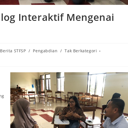
alog Interaktif Mengenai
t
Berita STFSP
/
Pengabdian
/
Tak Berkategori
egory:
ng