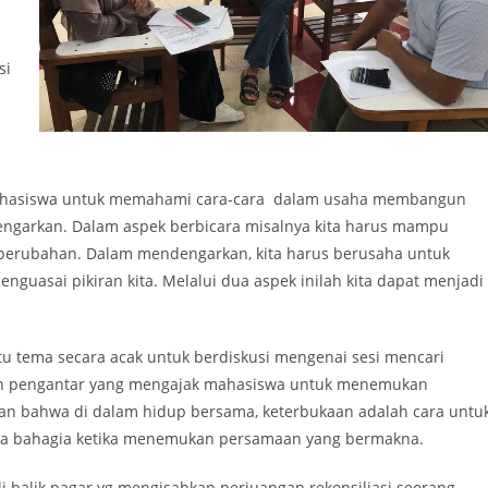
si
i
ak mahasiswa untuk memahami cara-cara dalam usaha membangun
ngarkan. Dalam aspek berbicara misalnya kita harus mampu
an perubahan. Dalam mendengarkan, kita harus berusaha untuk
uasai pikiran kita. Melalui dua aspek inilah kita dapat menjadi
tu tema secara acak untuk berdiskusi mengenai sesi mencari
an pengantar yang mengajak mahasiswa untuk menemukan
an bahwa di dalam hidup bersama, keterbukaan adalah cara untu
sa bahagia ketika menemukan persamaan yang bermakna.
 di balik pagar yg mengisahkan perjuangan rekonsiliasi seorang