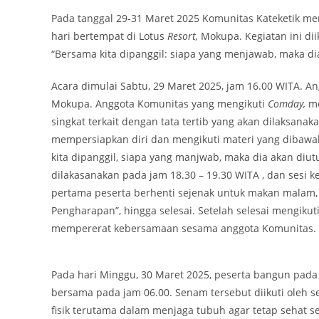
Pada tanggal 29-31 Maret 2025 Komunitas Kateketik m
hari bertempat di Lotus
Resort,
Mokupa. Kegiatan ini di
“Bersama kita dipanggil: siapa yang menjawab, maka dia
Acara dimulai Sabtu, 29 Maret 2025, jam 16.00 WITA. An
Mokupa. Anggota Komunitas yang mengikuti
Comday,
m
singkat terkait dengan tata tertib yang akan dilaksan
mempersiapkan diri dan mengikuti materi yang dibawaka
kita dipanggil, siapa yang manjwab, maka dia akan diut
dilakasanakan pada jam 18.30 – 19.30 WITA , dan sesi k
pertama peserta berhenti sejenak untuk makan malam,
Pengharapan”, hingga selesai. Setelah selesai mengiku
mempererat kebersamaan sesama anggota Komunitas.
Pada hari Minggu, 30 Maret 2025, peserta bangun pad
bersama pada jam 06.00. Senam tersebut diikuti oleh 
fisik terutama dalam menjaga tubuh agar tetap sehat 