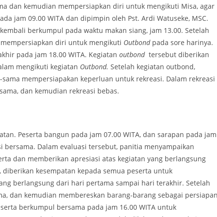
ama dan kemudian mempersiapkan diri untuk mengikuti Misa, agar
ada jam 09.00 WITA dan dipimpin oleh Pst. Ardi Watuseke, MSC.
n kembali berkumpul pada waktu makan siang, jam 13.00. Setelah
s mempersiapkan diri untuk mengikuti
Outbond
pada sore harinya.
akhir pada jam 18.00 WITA. Kegiatan
outbond
tersebut diberikan
dalam mengikuti kegiatan
Outbond.
Setelah kegiatan outbond,
-sama mempersiapakan keperluan untuk rekreasi. Dalam rekreasi
rsama, dan kemudian rekreasi bebas.
giatan. Peserta bangun pada jam 07.00 WITA, dan sarapan pada jam
si bersama. Dalam evaluasi tersebut, panitia menyampaikan
erta dan memberikan apresiasi atas kegiatan yang berlangsung
a, diberikan kesempatan kepada semua peserta untuk
g berlangsung dari hari pertama sampai hari terakhir. Setelah
sama, dan kemudian membereskan barang-barang sebagai persiapa
eserta berkumpul bersama pada jam 16.00 WITA untuk