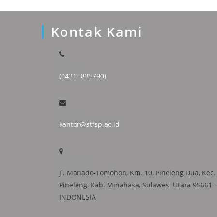
Kontak Kami
Phone
(0431- 835790)
Email
kantor@stfsp.ac.id
Address
Jl. Manado-Tomohon, Km. 10, Pineleng Dua, Kec.
Pineleng, Kab. Minahasa, Sulawesi Utara 95661 -
INDONESIA