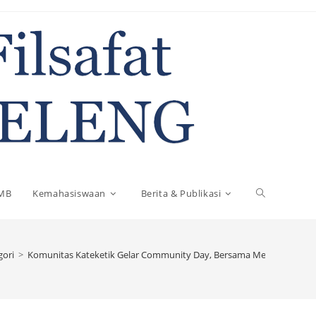
Toggle
MB
Kemahasiswaan
Berita & Publikasi
website
gori
>
Komunitas Kateketik Gelar Community Day, Bersama Mengembangk
search