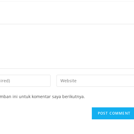
Enter
your
website
mban ini untuk komentar saya berikutnya.
URL
(optional)