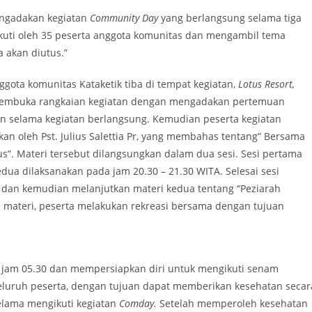
engadakan kegiatan
Community Day
yang berlangsung selama tiga
ikuti oleh 35 peserta anggota komunitas dan mengambil tema
 akan diutus.”
ggota komunitas Kataketik tiba di tempat kegiatan,
Lotus Resort,
embuka rangkaian kegiatan dengan mengadakan pertemuan
akan selama kegiatan berlangsung. Kemudian peserta kegiatan
n oleh Pst. Julius Salettia Pr, yang membahas tentang” Bersama
us”. Materi tersebut dilangsungkan dalam dua sesi. Sesi pertama
edua dilaksanakan pada jam 20.30 – 21.30 WITA. Selesai sesi
 dan kemudian melanjutkan materi kedua tentang “Peziarah
ti materi, peserta melakukan rekreasi bersama dengan tujuan
a jam 05.30 dan mempersiapkan diri untuk mengikuti senam
seluruh peserta, dengan tujuan dapat memberikan kesehatan secar
selama mengikuti kegiatan
Comday.
Setelah memperoleh kesehatan