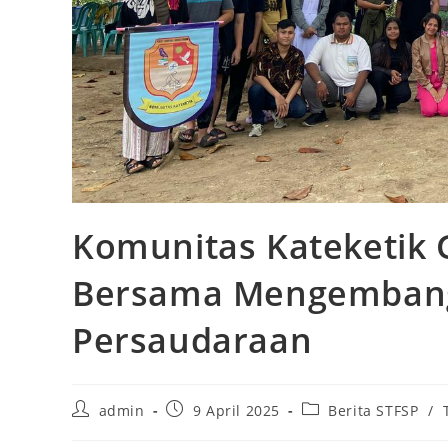
Komunitas Kateketik 
Bersama Mengemban
Persaudaraan
Post
Post
Post
admin
9 April 2025
Berita STFSP
/
author:
published:
category: