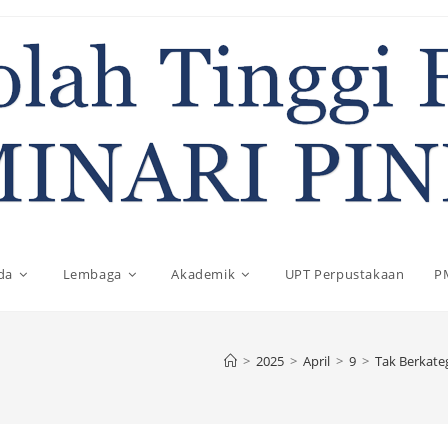
da
Lembaga
Akademik
UPT Perpustakaan
P
>
2025
>
April
>
9
>
Tak Berkate