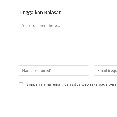
Tinggalkan Balasan
Comment
Enter
Enter
your
your
name
email
Simpan nama, email, dan situs web saya pada pera
or
address
username
to
to
comment
comment