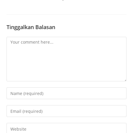
Tinggalkan Balasan
Comment
Enter
your
name
Enter
or
your
username
email
Enter
to
address