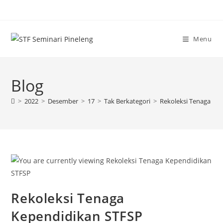
Skip
to
content
Menu
Blog
>
2022
>
Desember
>
17
>
Tak Berkategori
>
Rekoleksi Tenaga Ke
Rekoleksi Tenaga
Kependidikan STFSP