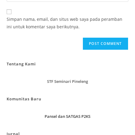
your
comment
to
website
comment
URL
Simpan nama, email, dan situs web saya pada peramban
(optional)
ini untuk komentar saya berikutnya.
Tentang Kami
STF Seminari Pineleng
Komunitas Baru
Pansel dan SATGAS P2KS
Jurnal