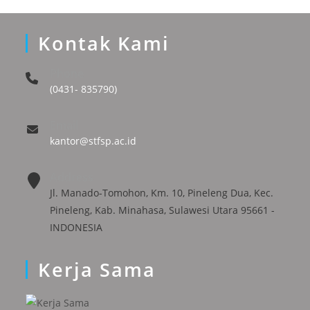
Kontak Kami
Phone
(0431- 835790)
Email
kantor@stfsp.ac.id
Address
Jl. Manado-Tomohon, Km. 10, Pineleng Dua, Kec.
Pineleng, Kab. Minahasa, Sulawesi Utara 95661 -
INDONESIA
Kerja Sama