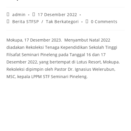
Post
Post
admin
17 Desember 2022
author:
published:
Post
Post
Berita STFSP
/
Tak Berkategori
0 Comments
category:
comments:
Mokupa, 17 Desember 2023. Menyambut Natal 2022
diadakan Rekoleksi Tenaga Kependidikan Sekolah Tinggi
Filsafat Seminari Pineleng pada Tanggal 16 dan 17
Desember 2022, yang bertempat di Lotus Resort, Mokupa.
Rekoleksi dipimpin oleh Pastor Dr. Ignasius Welerubun,
MSC, kepala LPPM STF Seminari Pineleng.